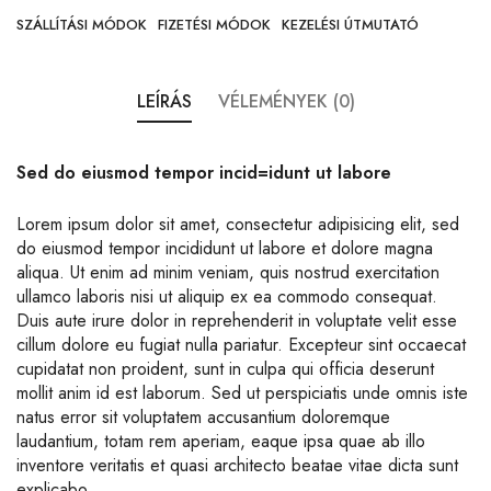
SZÁLLÍTÁSI MÓDOK
FIZETÉSI MÓDOK
KEZELÉSI ÚTMUTATÓ
LEÍRÁS
VÉLEMÉNYEK (0)
Sed do eiusmod tempor incid=idunt ut labore
Lorem ipsum dolor sit amet, consectetur adipisicing elit, sed
do eiusmod tempor incididunt ut labore et dolore magna
aliqua. Ut enim ad minim veniam, quis nostrud exercitation
ullamco laboris nisi ut aliquip ex ea commodo consequat.
Duis aute irure dolor in reprehenderit in voluptate velit esse
cillum dolore eu fugiat nulla pariatur. Excepteur sint occaecat
cupidatat non proident, sunt in culpa qui officia deserunt
mollit anim id est laborum. Sed ut perspiciatis unde omnis iste
natus error sit voluptatem accusantium doloremque
laudantium, totam rem aperiam, eaque ipsa quae ab illo
inventore veritatis et quasi architecto beatae vitae dicta sunt
explicabo.