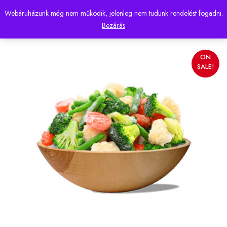
Webáruházunk még nem működik, jelenleg nem tudunk rendelést fogadni.
0
Bezárás
ON
SALE!