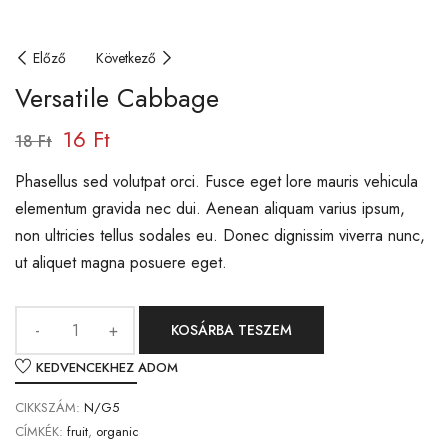
Előző
Következő
Versatile Cabbage
16
Ft
18
Ft
Phasellus sed volutpat orci. Fusce eget lore mauris vehicula
elementum gravida nec dui. Aenean aliquam varius ipsum,
non ultricies tellus sodales eu. Donec dignissim viverra nunc,
ut aliquet magna posuere eget.
KOSÁRBA TESZEM
KEDVENCEKHEZ ADOM
CIKKSZÁM:
N/G5
CÍMKÉK:
fruit
,
organic