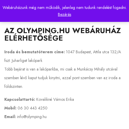
Webáruházunk még nem működik, jelenleg nem tudunk rendelést fogadni.
0
Bezárás
AZ OLYMPING.HU WEBÁRUHÁZ
ELÉRHETŐSÉGE
Iroda és bemutatóterem címe:
1047 Budapest, Attila utca 132/A
fszt. Juharliget lakópark
Több bejárat is van a lakóparkba, mi csak a Munkácsy Mihály utcával
szemben lévő kaput tudjuk kinyitni, azzal pont szemben van az iroda a
földszinten.
Kapcsolattartó:
Kovalikné Vámos Erika
Mobil:
06 30 443 4250
Email:
info@olymping.hu