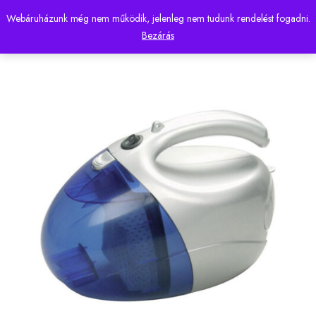
Webáruházunk még nem működik, jelenleg nem tudunk rendelést fogadni.
0
Bezárás