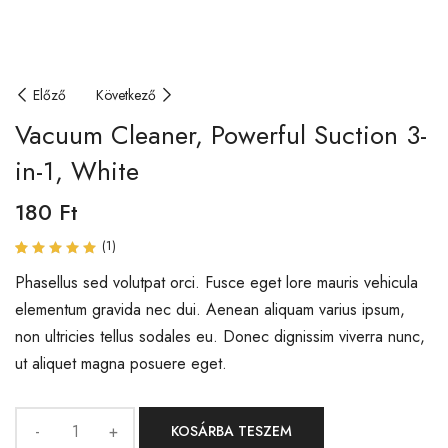
Előző
Következő
Vacuum Cleaner, Powerful Suction 3-
in-1, White
180
Ft
(
1
)
Értékelés
1
5.00
Phasellus sed volutpat orci. Fusce eget lore mauris vehicula
az
5-ből,
elementum gravida nec dui. Aenean aliquam varius ipsum,
értékelés
alapján
non ultricies tellus sodales eu. Donec dignissim viverra nunc,
ut aliquet magna posuere eget.
KOSÁRBA TESZEM