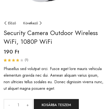
Előző
Következő
Security Camera Outdoor Wireless
WiFi, 1080P WiFi
190
Ft
(
1
)
Értékelés
1
4.00
Phasellus sed volutpat orci. Fusce eget lore mauris vehicula
az 5-
elementum gravida nec dui. Aenean aliquam varius ipsum,
ből,
értékelés
non ultricies tellus sodales eu. Donec dignissim viverra nunc,
alapján
ut aliquet magna posuere eget.
KOSÁRBA TESZEM