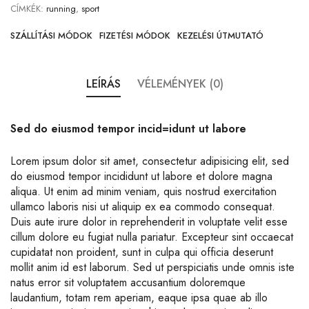
CÍMKÉK:
running
,
sport
SZÁLLÍTÁSI MÓDOK
FIZETÉSI MÓDOK
KEZELÉSI ÚTMUTATÓ
LEÍRÁS
VÉLEMÉNYEK (0)
Sed do eiusmod tempor incid=idunt ut labore
Lorem ipsum dolor sit amet, consectetur adipisicing elit, sed
do eiusmod tempor incididunt ut labore et dolore magna
aliqua. Ut enim ad minim veniam, quis nostrud exercitation
ullamco laboris nisi ut aliquip ex ea commodo consequat.
Duis aute irure dolor in reprehenderit in voluptate velit esse
cillum dolore eu fugiat nulla pariatur. Excepteur sint occaecat
cupidatat non proident, sunt in culpa qui officia deserunt
mollit anim id est laborum. Sed ut perspiciatis unde omnis iste
natus error sit voluptatem accusantium doloremque
laudantium, totam rem aperiam, eaque ipsa quae ab illo