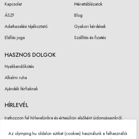
Kapcsolat
Mérettáblázatok
ÁSZF
Blog
Adatkezelési tájékoztató
Gyakori kérdések
Elállás joga
Szállítás és fizetés
HASZNOS DOLGOK
Nyakkendőkötés
Alkalmi ruha
Ajándék férfiaknak
HÍRLEVÉL
Iratkozzon fel hírlevelünkre és értesüljön elsőként újdonságainkról,
akcióinkról!
Az olymping.hu oldalon sütiket (cookies) használunk a felhasználói