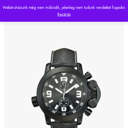
Webáruházunk még nem működik, jelenleg nem tudunk rendelést fogadni.
0
Bezárás