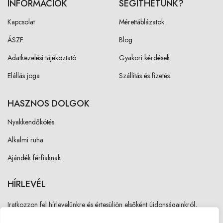
INFORMÁCIÓK
SEGÍTHETÜNK?
Kapcsolat
Mérettáblázatok
ÁSZF
Blog
Adatkezelési tájékoztató
Gyakori kérdések
Elállás joga
Szállítás és fizetés
HASZNOS DOLGOK
Nyakkendőkötés
Alkalmi ruha
Ajándék férfiaknak
HÍRLEVÉL
Iratkozzon fel hírlevelünkre és értesüljön elsőként újdonságainkról,
akcióinkról!