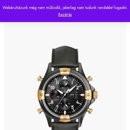
Webáruházunk még nem működik, jelenleg nem tudunk rendelést fogadni.
0
Bezárás