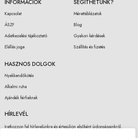
INFORMÁCIÓK
SEGÍTHETÜNK?
Kapcsolat
Mérettáblázatok
ÁSZF
Blog
Adatkezelési tájékoztató
Gyakori kérdések
Elállás joga
Szállítás és fizetés
HASZNOS DOLGOK
Nyakkendőkötés
Alkalmi ruha
Ajándék férfiaknak
HÍRLEVÉL
Iratkozzon fel hírlevelünkre és értesüljön elsőként újdonságainkról,
akcióinkról!