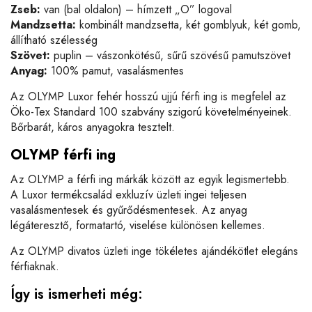
Zseb:
van (bal oldalon) – hímzett „O” logoval
Mandzsetta:
kombinált mandzsetta, két gomblyuk, két gomb,
állítható szélesség
Szövet:
puplin – vászonkötésű, sűrű szövésű pamutszövet
Anyag:
100% pamut, vasalásmentes
Az OLYMP Luxor fehér hosszú ujjú férfi ing is megfelel az
Öko-Tex
Standard 100 szabvány szigorú követelményeinek.
Bőrbarát, káros anyagokra tesztelt.
OLYMP férfi ing
Az OLYMP a férfi ing márkák között az egyik legismertebb.
A Luxor termékcsalád exkluzív üzleti ingei teljesen
vasalásmentesek és gyűrődésmentesek. Az anyag
légáteresztő, formatartó, viselése különösen kellemes.
Az OLYMP divatos üzleti inge tökéletes ajándékötlet elegáns
férfiaknak.
Így is ismerheti még: