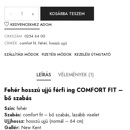
KOSÁRBA TESZEM
KEDVENCEKHEZ ADOM
CIKKSZÁM:
0254 64 00
CÍMKÉK:
comfort fit
,
fehér
,
hosszú ujjú
SZÁLLÍTÁSI MÓDOK
FIZETÉSI MÓDOK
KEZELÉSI ÚTMUTATÓ
LEÍRÁS
VÉLEMÉNYEK (1)
Fehér hosszú ujjú férfi ing COMFORT FIT –
bő szabás
Szín:
fehér
Szabás:
comfort fit – bő szabás, lazább viselet
Ujjhossz:
hosszú ujjú (normál – 64 cm)
Gallér:
New Kent