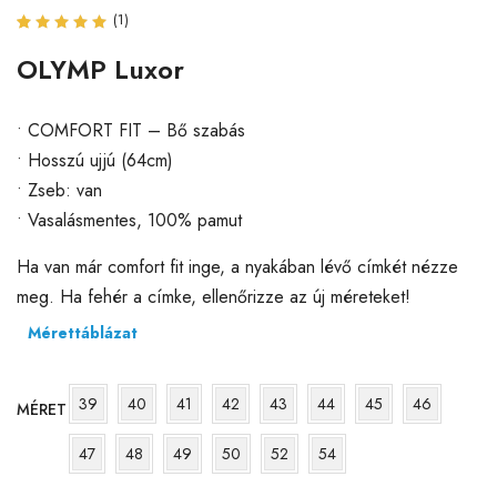
(
1
)
Értékelés
1
5.00
az
OLYMP Luxor
5-ből,
értékelés
alapján
• COMFORT FIT – Bő szabás
• Hosszú ujjú (64cm)
• Zseb: van
• Vasalásmentes, 100% pamut
Ha van már comfort fit inge, a nyakában lévő címkét nézze
meg. Ha fehér a címke, ellenőrizze az új méreteket!
Mérettáblázat
39
40
41
42
43
44
45
46
MÉRET
47
48
49
50
52
54