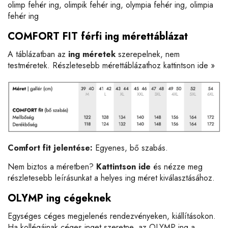
olimp fehér ing, olimpik fehér ing, olympia fehér ing, olimpia
fehér ing
COMFORT FIT férfi ing mérettáblázat
A táblázatban az
ing méretek
szerepelnek, nem
testméretek. Részletesebb mérettáblázathoz
kattintson ide »
Comfort fit jelentése:
Egyenes, bő szabás.
Nem biztos a méretben?
Kattintson ide
és nézze meg
részletesebb leírásunkat a helyes ing méret kiválasztásához.
OLYMP ing cégeknek
Egységes céges megjelenés rendezvényeken, kiállításokon.
Ha kollégáinak céges inget szeretne, az OLYMP ing a