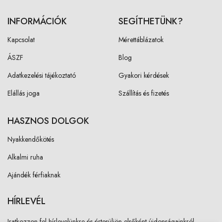
INFORMÁCIÓK
SEGÍTHETÜNK?
Kapcsolat
Mérettáblázatok
ÁSZF
Blog
Adatkezelési tájékoztató
Gyakori kérdések
Elállás joga
Szállítás és fizetés
HASZNOS DOLGOK
Nyakkendőkötés
Alkalmi ruha
Ajándék férfiaknak
HÍRLEVÉL
Iratkozzon fel hírlevelünkre és értesüljön elsőként újdonságainkról,