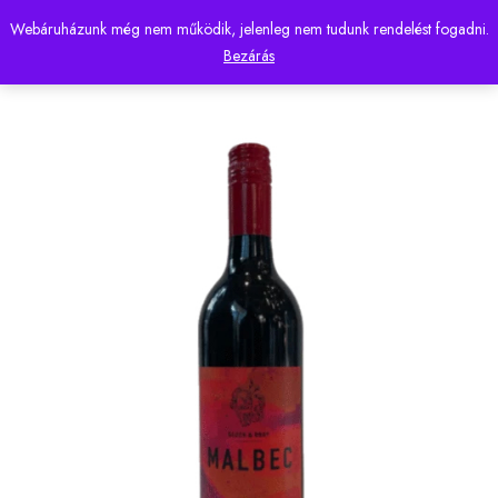
Webáruházunk még nem működik, jelenleg nem tudunk rendelést fogadni.
0
Bezárás