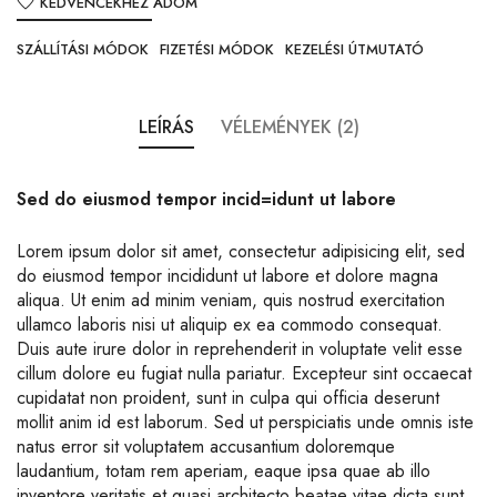
KEDVENCEKHEZ ADOM
SZÁLLÍTÁSI MÓDOK
FIZETÉSI MÓDOK
KEZELÉSI ÚTMUTATÓ
LEÍRÁS
VÉLEMÉNYEK (2)
Sed do eiusmod tempor incid=idunt ut labore
Lorem ipsum dolor sit amet, consectetur adipisicing elit, sed
do eiusmod tempor incididunt ut labore et dolore magna
aliqua. Ut enim ad minim veniam, quis nostrud exercitation
ullamco laboris nisi ut aliquip ex ea commodo consequat.
Duis aute irure dolor in reprehenderit in voluptate velit esse
cillum dolore eu fugiat nulla pariatur. Excepteur sint occaecat
cupidatat non proident, sunt in culpa qui officia deserunt
mollit anim id est laborum. Sed ut perspiciatis unde omnis iste
natus error sit voluptatem accusantium doloremque
laudantium, totam rem aperiam, eaque ipsa quae ab illo
inventore veritatis et quasi architecto beatae vitae dicta sunt