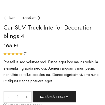
Előző
Következő
Car SUV Truck Interior Decoration
Blings 4
165
Ft
(
2
)
Értékelés
2
5.00
Phasellus sed volutpat orci. Fusce eget lore mauris vehicula
az
5-ből,
elementum gravida nec dui. Aenean aliquam varius ipsum,
értékelés
alapján
non ultricies tellus sodales eu. Donec dignissim viverra nunc,
ut aliquet magna posuere eget.
KOSÁRBA TESZEM