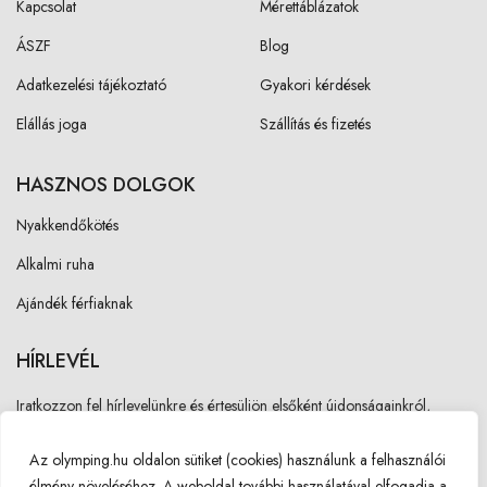
Kapcsolat
Mérettáblázatok
ÁSZF
Blog
Adatkezelési tájékoztató
Gyakori kérdések
Elállás joga
Szállítás és fizetés
HASZNOS DOLGOK
Nyakkendőkötés
Alkalmi ruha
Ajándék férfiaknak
HÍRLEVÉL
Iratkozzon fel hírlevelünkre és értesüljön elsőként újdonságainkról,
akcióinkról!
Az olymping.hu oldalon sütiket (cookies) használunk a felhasználói
élmény növeléséhez. A weboldal további használatával elfogadja a