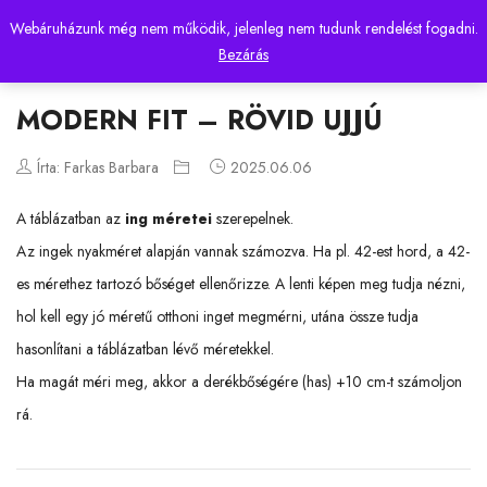
Webáruházunk még nem működik, jelenleg nem tudunk rendelést fogadni.
0
Bezárás
MODERN FIT – RÖVID UJJÚ
Írta: Farkas Barbara
2025.06.06
A táblázatban az
ing méretei
szerepelnek.
Az ingek nyakméret alapján vannak számozva. Ha pl. 42-est hord, a 42-
es mérethez tartozó bőséget ellenőrizze. A lenti képen meg tudja nézni,
hol kell egy jó méretű otthoni inget megmérni, utána össze tudja
hasonlítani a táblázatban lévő méretekkel.
Ha magát méri meg, akkor a derékbőségére (has) +10 cm-t számoljon
rá.