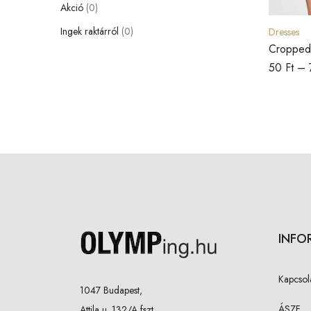
Akció
(0)
Ingek raktárról
(0)
Dresses
Cropped
Jacket
50
Ft
–
INFO
Kapcsol
1047 Budapest,
ÁSZF
Attila u. 132/A fszt.