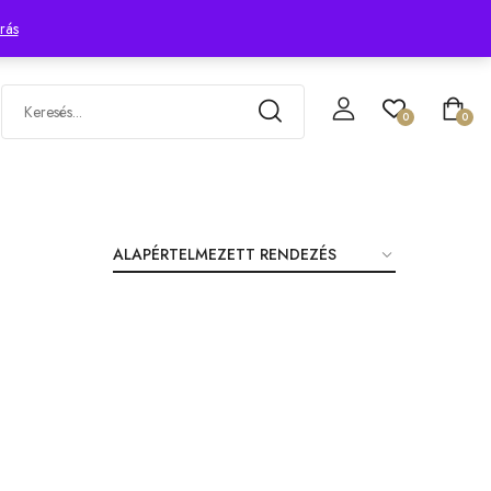
INGYENES SZÁLLÍTÁS MINDENRE!
rás
0
0