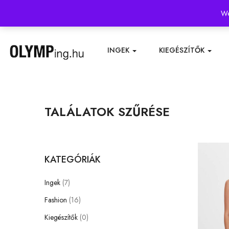
Kapcsolat
Szállítás és fizetés
Gyakori kérdések
Mérettáblázat
We
INGEK
KIEGÉSZÍTŐK
TALÁLATOK SZŰRÉSE
KATEGÓRIÁK
Ingek
(7)
Fashion
(16)
Kiegészítők
(0)