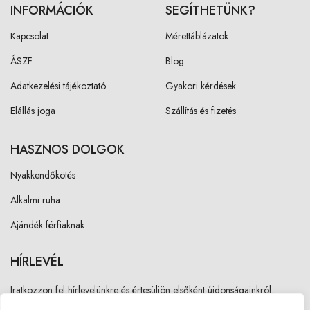
INFORMÁCIÓK
SEGÍTHETÜNK?
Kapcsolat
Mérettáblázatok
ÁSZF
Blog
Adatkezelési tájékoztató
Gyakori kérdések
Elállás joga
Szállítás és fizetés
HASZNOS DOLGOK
Nyakkendőkötés
Alkalmi ruha
Ajándék férfiaknak
HÍRLEVÉL
Iratkozzon fel hírlevelünkre és értesüljön elsőként újdonságainkról,
akcióinkról!