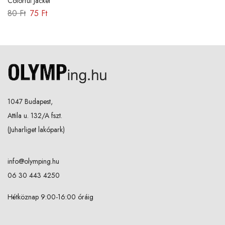
Colorful Jacket
80
Ft
75
Ft
1047 Budapest,
Attila u. 132/A fszt.
(Juharliget lakópark)
info@olymping.hu
06 30 443 4250
Hétköznap 9:00-16:00 óráig