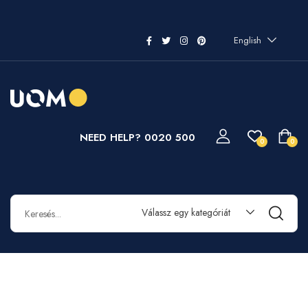
English
NEED HELP? 0020 500
0
0
Válassz egy kategóriát