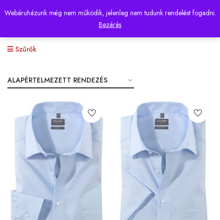
Webáruházunk még nem működik, jelenleg nem tudunk rendelést fogadni.
0
Bezárás
Szűrők