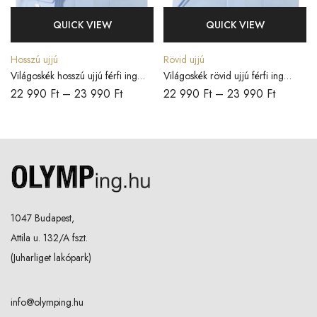
QUICK VIEW
QUICK VIEW
Hosszú ujjú
Rövid ujjú
Világoskék hosszú ujjú férfi ing
Világoskék rövid ujjú férfi ing
COMFORT FIT
COMFORT FIT
22 990
Ft
–
23 990
Ft
22 990
Ft
–
23 990
Ft
1047 Budapest,
Attila u. 132/A fszt.
(Juharliget lakópark)
info@olymping.hu