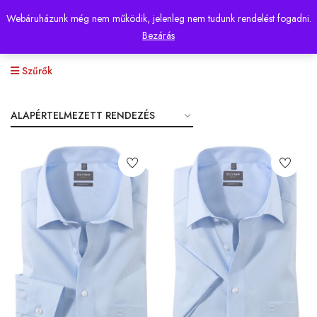
Webáruházunk még nem működik, jelenleg nem tudunk rendelést fogadni.
0
Bezárás
Szűrők