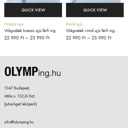
QUICK VIEW
QUICK VIEW
Hosszú ujjú
Rövid ujjú
Világoskék hosszú ujjú férfi ing
Világoskék rövid ujjú férfi ing
COMFORT FIT
COMFORT FIT
22 990
Ft
–
23 990
Ft
22 990
Ft
–
23 990
Ft
1047 Budapest,
Attila u. 132/A fszt.
(Juharliget lakópark)
info@olymping.hu