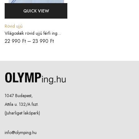
QUICK VIEW
Rövid ujjú
Világoskék rövid ujjú férfi ing
COMFORT FIT
22 990
Ft
–
23 990
Ft
1047 Budapest,
Attila u. 132/A fszt.
(Juharliget lakópark)
info@olymping.hu