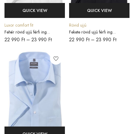
QUICK VIEW
QUICK VIEW
Luxor comfort fit
Rövid ujjú
Fehér rövid ujjú férfi ing
Fekete rövid ujjú férfi ing
COMFORT FIT
COMFORT FIT
22 990
Ft
–
23 990
Ft
22 990
Ft
–
23 990
Ft