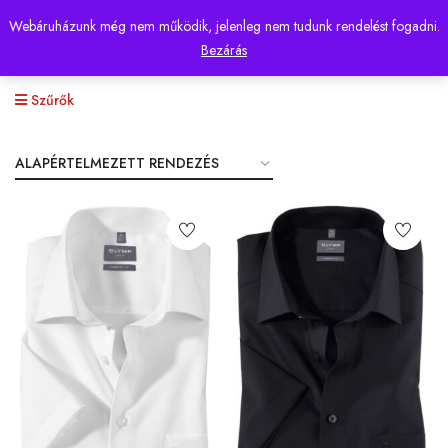
Webáruházunk még nem működik, jelenleg nem tudunk rendelést fogadni.
0
Bezárás
Szűrők