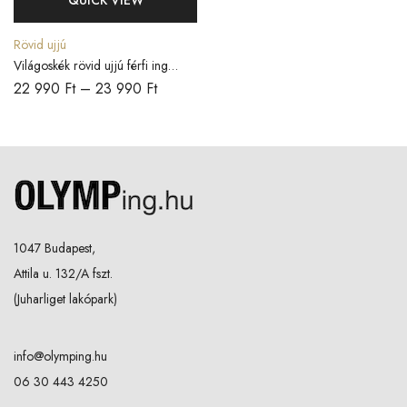
QUICK VIEW
Rövid ujjú
Világoskék rövid ujjú férfi ing
COMFORT FIT
22 990
Ft
–
23 990
Ft
1047 Budapest,
Attila u. 132/A fszt.
(Juharliget lakópark)
info@olymping.hu
06 30 443 4250