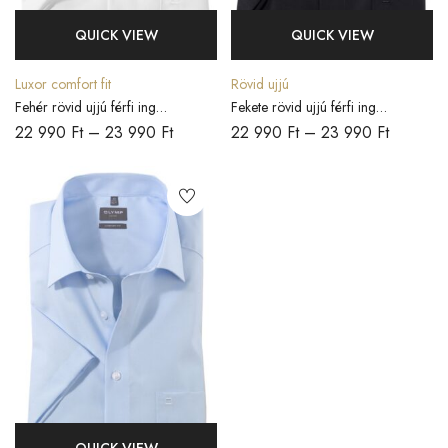
QUICK VIEW
QUICK VIEW
Luxor comfort fit
Rövid ujjú
Fehér rövid ujjú férfi ing
Fekete rövid ujjú férfi ing
COMFORT FIT
COMFORT FIT
22 990
Ft
–
23 990
Ft
22 990
Ft
–
23 990
Ft