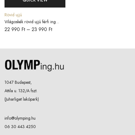
QUICK VIEW
Rövid ujjú
Világoskék rövid ujjú férfi ing
COMFORT FIT
22 990
Ft
–
23 990
Ft
1047 Budapest,
Attila u. 132/A fszt.
(Juharliget lakópark)
info@olymping.hu
06 30 443 4250