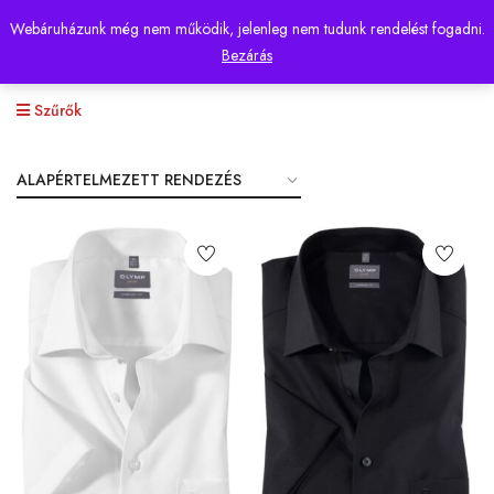
Webáruházunk még nem működik, jelenleg nem tudunk rendelést fogadni.
0
Bezárás
Szűrők