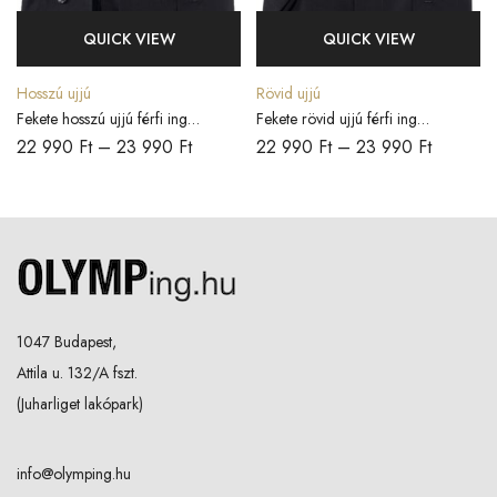
QUICK VIEW
QUICK VIEW
Hosszú ujjú
Rövid ujjú
Fekete hosszú ujjú férfi ing
Fekete rövid ujjú férfi ing
COMFORT FIT
COMFORT FIT
22 990
Ft
–
23 990
Ft
22 990
Ft
–
23 990
Ft
1047 Budapest,
Attila u. 132/A fszt.
(Juharliget lakópark)
info@olymping.hu