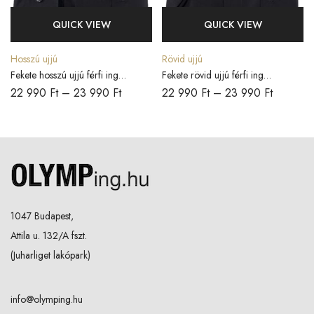
QUICK VIEW
QUICK VIEW
Hosszú ujjú
Rövid ujjú
Fekete hosszú ujjú férfi ing
Fekete rövid ujjú férfi ing
COMFORT FIT
COMFORT FIT
22 990
Ft
–
23 990
Ft
22 990
Ft
–
23 990
Ft
1047 Budapest,
Attila u. 132/A fszt.
(Juharliget lakópark)
info@olymping.hu